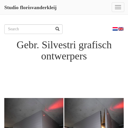
Studio florisvanderkleij
Toggl
naviga
Skip
to
Zoeken
content
naar:
Gebr. Silvestri grafisch
ontwerpers