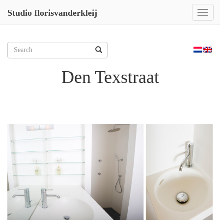
Studio florisvanderkleij
Toggl
naviga
Skip
to
Zoeken
content
naar:
Den Texstraat