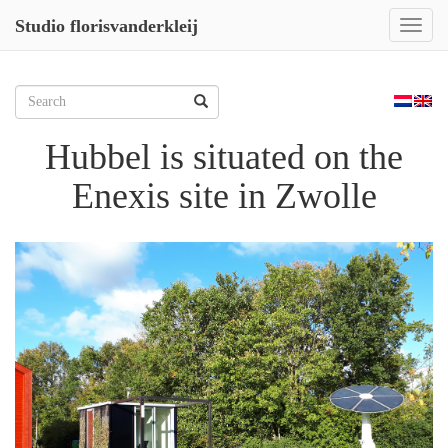
Studio florisvanderkleij
Toggl
naviga
Skip
to
Zoeken
content
naar:
Hubbel is situated on the
Enexis site in Zwolle